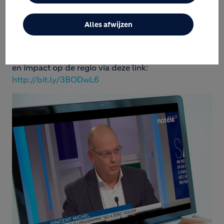
ANTOING-DOORNIK.
Alles afwijzen
Bekijk de volledige uitzending met enkele
interessante cijfers, een verslag over de site, kansen
en impact op de regio via deze link:
http://bit.ly/3BODwL6
Image