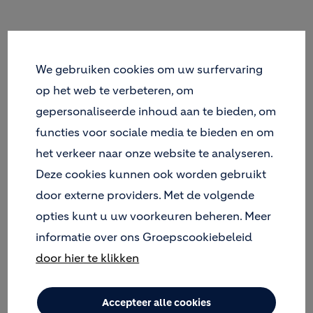
3 december 2022
We gebruiken cookies om uw surfervaring
VINCENT MICHEL,
op het web te verbeteren, om
gepersonaliseerde inhoud aan te bieden, om
DIRECTEUR VAN HET
functies voor sociale media te bieden en om
GO4ZERO-PROGRAMMA,
het verkeer naar onze website te analyseren.
WERD GEÏNTERVIEWD OP
Deze cookies kunnen ook worden gebruikt
DE LOKALE WAALSE
door externe providers. Met de volgende
ZENDER NOTÉLÉ EN
opties kunt u uw voorkeuren beheren. Meer
informatie over ons Groepscookiebeleid
SPRAK OVER HOLCIMS
door hier te klikken
NIEUWE "RIVE GAUCHE"
STEENGROEVE IN
Accepteer alle cookies