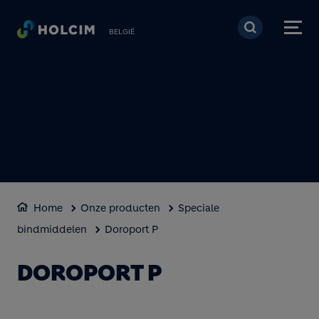
Overslaan en naar de 
BELGIË
Home
Onze producten
Speciale
bindmiddelen
Doroport P
DOROPORT P