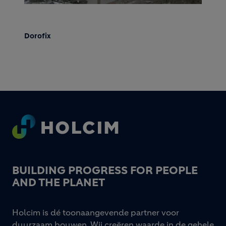
Dorofix
Footer
BUILDING PROGRESS FOR PEOPLE
AND THE PLANET
Holcim is dé toonaangevende partner voor
duurzaam bouwen. Wij creëren waarde in de gehele