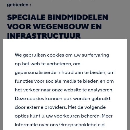
gebieden :
SPECIALE BINDMIDDELEN
VOOR WEGENBOUW EN
INFRASTRUCTUUR
Het gebruik van onze oplossingen qua
wegenbindmiddelen maken de bouw van wegen en
We gebruiken cookies om uw surfervaring
infrastructuur voordeliger. Na een aangepaste
op het web te verbeteren, om
behandeling van de natuurlijke grond, kunnen onze
gepersonaliseerde inhoud aan te bieden, om
producten op verschillende plaatsen van de
functies voor sociale media te bieden en om
structuur opnieuw gebruikt worden, zoals in
ophogingen, in baanbedden, in funderingen en
het verkeer naar onze website te analyseren.
onder-funderingen. Op dezelfde manier kunnen de
Deze cookies kunnen ook worden gebruikt
korrelige materialen zoals zand en aggregaten met
door externe providers. Met de volgende
geoptimaliseerde bindmiddelen van Holcim
opties kunt u uw voorkeuren beheren. Meer
gestabiliseerd worden op zeer doeltreffende wijze
als funderingslagen in wegenbouw gebruikt
informatie over ons Groepscookiebeleid