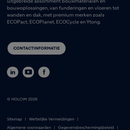
uitgebreide assortiment bouwmaterialen en
bouwoplossingen, van funderingen en vloeren tot
wanden en dak, met premium merken zoals
ECOPact, ECOPlanet, ECOCycle en Ytong.
CONTACTINFORMATIE
© HOLCIM 2026
Sitemap
Wettelijke Vermeldingen
Footer bottom
Algemene voorwaarden
Gegevensbeschermingsbeleid