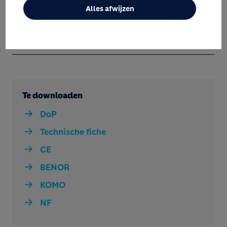
Alles afwijzen
BESCHIKBAARHEID
Te downloaden
DoP
Technische fiche
CE
BENOR
KOMO
NF