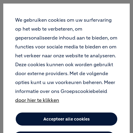
We gebruiken cookies om uw surfervaring
PRODUCT BESCHRIJVING
op het web te verbeteren, om
gepersonaliseerde inhoud aan te bieden, om
Het cement CEM
functies voor sociale media te bieden en om
II/A-LL 52,5 R (ng) is
het verkeer naar onze website te analyseren.
een
Deze cookies kunnen ook worden gebruikt
door externe providers. Met de volgende
opties kunt u uw voorkeuren beheren. Meer
informatie over ons Groepscookiebeleid
portlandkalksteencement volgens EN 197-1, dat
als hoofdbestanddelen portlandklinker (K) en
door hier te klikken
kalksteen (LL) bevat. Het klinkergehalte is begrepen
tussen 80% en 94%.
Accepteer alle cookies