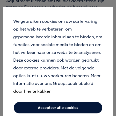
Adjustment Mechanism) zal niet doeltreffend zijn
tenzij de Europese overheden de beschikbare
financiële middelen richten op de decarbonisatie
inspanningen in koolstofintensieve sectoren, met
We gebruiken cookies om uw surfervaring
name op de meest efficiënte projecten.
op het web te verbeteren, om
gepersonaliseerde inhoud aan te bieden, om
Voor de
overheid
is een
cruciale rol
weggelegd:
functies voor sociale media te bieden en om
Om de verbinding tussen
industriële projecten
het verkeer naar onze website te analyseren.
te waarborgen die samen bijdragen tot de
Deze cookies kunnen ook worden gebruikt
nieuwe waardeketen voor afgevangen koolstof,
moet GO4ZERO rechtstreeks worden
door externe providers. Met de volgende
gekoppeld aan de nieuwe havenhub
opties kunt u uw voorkeuren beheren. Meer
Antwerp@C, die een essentieel element vormt
informatie over ons Groepscookiebeleid
voor het koolstofvrij maken van
door hier te klikken
koolstofintensieve industrieën, namelijk die met
procesemissies.
Een
"openbare" infrastructuur voor het
Accepteer alle cookies
transport via pijpleidingen
ontwikkelen