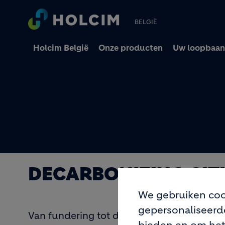
BELGIË
Holcim België
Onze producten
Uw loopbaan
DECARBONIZING CIT
We gebruiken coo
gepersonaliseerde
Van fundering tot dak, Holcim is een lei