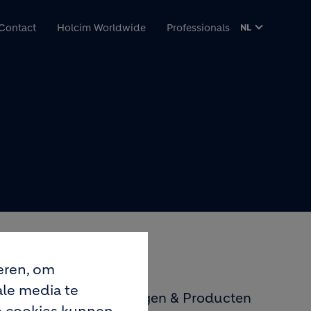
inhoud gaan
Contact
Holcim Worldwide
Professionals
NL
eren, om
ale media te
n. Ons segment Oplossingen & Producten