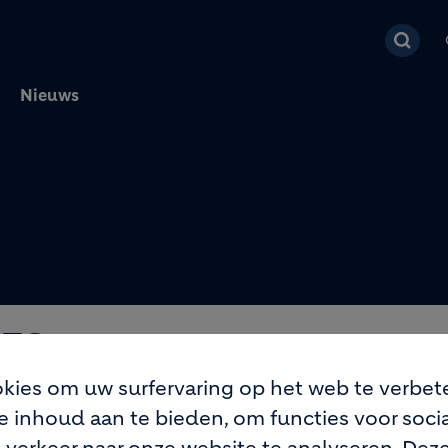
Overslaan en naar de 
Nieuws
IES
kies om uw surfervaring op het web te verbet
 inhoud aan te bieden, om functies voor soci
der in innovatieve en duurzame bouwoplossinge