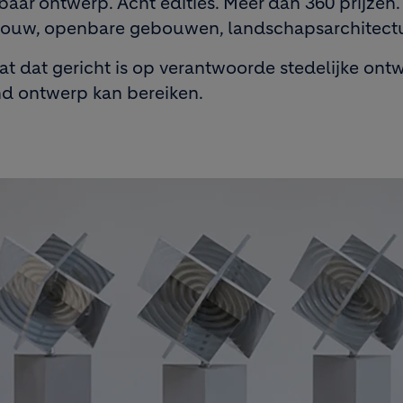
baar ontwerp. Acht edities. Meer dan 360 prijzen
gbouw, openbare gebouwen, landschapsarchitectu
 dat gericht is op verantwoorde stedelijke ontwikk
nd ontwerp kan bereiken.
mage