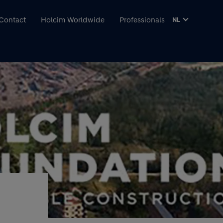
inhoud gaan
Contact
Holcim Worldwide
Professionals
NL