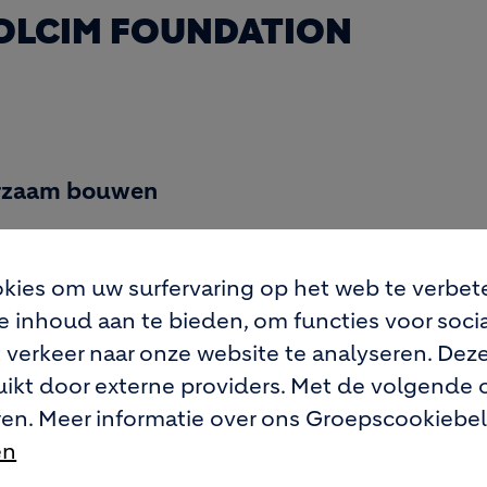
HOLCIM FOUNDATION
urzaam bouwen
 gebouwde omgeving te stimuleren — door invloe
kies om uw surfervaring op het web te verbet
erhouden. Ons werk brengt kennis, partnersch
 inhoud aan te bieden, om functies voor soci
 denken om te zetten in tastbare resultaten, met
 verkeer naar onze website te analyseren. De
ikt door externe providers. Met de volgende 
nisleiderschap en het versnellen van innovati
en. Meer informatie over ons Groepscookiebe
rantwoorde ontwikkeling op grote schaal.
en
ikkelaars als versnellers van verandering — doo