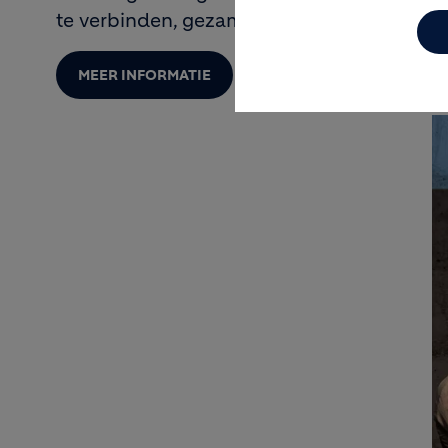
te verbinden, gezamenlijk leren te bevord
MEER INFORMATIE
I