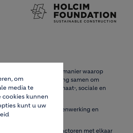
Image
d uit te oefenen op de manier waarop
eren, om
appen en praktijkervaring samen om
ale media te
 name daar waar de klimaat-, sociale en
ze cookies kunnen
opties kunt u uw
e versterken we de samenwerking en
leid
r publieke en private actoren met elkaar