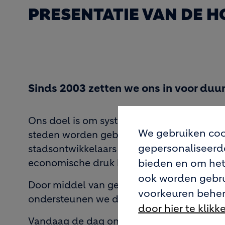
PRESENTATIE VAN DE 
Sinds 2003 zetten we ons in voor du
Ons doel is om systeemverandering in de
We gebruiken coo
steden worden gebouwd, vernieuwd en ond
gepersonaliseerde
stadsontwikkelaars te helpen geïntegreerd
economische druk het grootst is.
bieden en om het
ook worden gebru
Door middel van gemeenschapsopbouw, ken
voorkeuren beher
ondersteunen we de implementatie van ve
door hier te klikk
Vandaag de dag ondersteunen we stadsontw