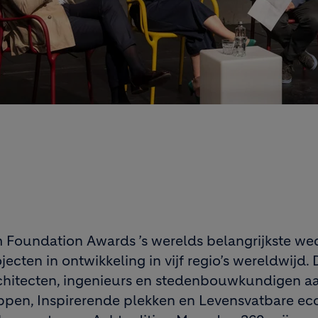
 Foundation Awards ’s werelds belangrijkste we
ecten in ontwikkeling in vijf regio’s wereldwijd
chitecten, ingenieurs en stedenbouwkundigen aa
en, Inspirerende plekken en Levensvatbare econ