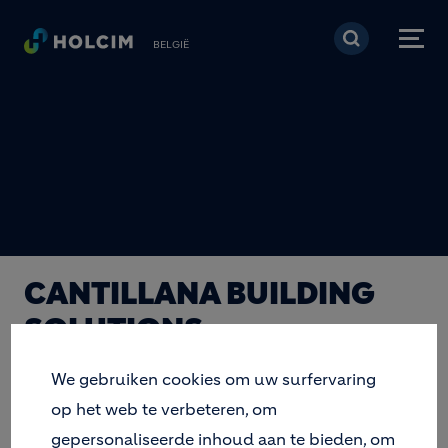
Overslaan en naar de 
BELGIË
CANTILLANA BUILDING
SOLUTIONS
CANTILLANA FACADE
We gebruiken cookies om uw surfervaring
SOLUTIONS
op het web te verbeteren, om
gepersonaliseerde inhoud aan te bieden, om