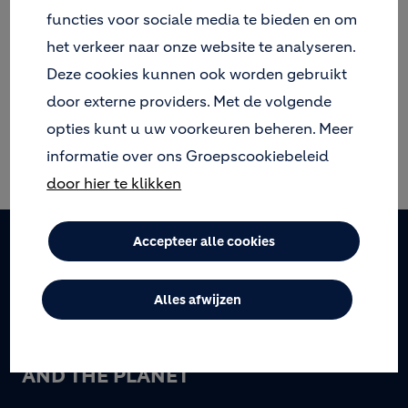
functies voor sociale media te bieden en om
Cantillana Building Solutions & Cantillana Façade
het verkeer naar onze website te analyseren.
Solutions zijn de mortel- en ETICS-merken van
Holcim en bieden totaaloplossingen voor bouw en
Deze cookies kunnen ook worden gebruikt
renovatie. De Cantillana oplossingen zijn
door externe providers. Met de volgende
beschikbaar in België met een sterke focus op
opties kunt u uw voorkeuren beheren. Meer
maatwerk en esthetiek.
informatie over ons Groepscookiebeleid
door hier te klikken
Accepteer alle cookies
Footer
Alles afwijzen
BUILDING PROGRESS FOR PEOPLE
AND THE PLANET