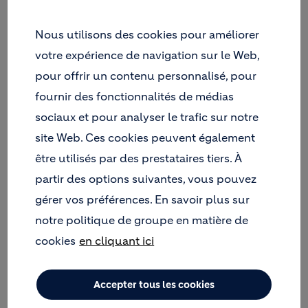
D'UNE CENTRALE À BÉTON
Nous utilisons des cookies pour améliorer
votre expérience de navigation sur le Web,
Objectif : Un environnement de travail propre
pour offrir un contenu personnalisé, pour
contribue à rendre le travail plus efficace,
fournir des fonctionnalités de médias
l’environnement de travail plus agréable et le
sociaux et pour analyser le trafic sur notre
climat de travail plus sain.
site Web. Ces cookies peuvent également
être utilisés par des prestataires tiers. À
partir des options suivantes, vous pouvez
Le tableau reprend l'inventaire des zones,
gérer vos préférences. En savoir plus sur
équipements et engins à entretenir sur la centrale
notre politique de groupe en matière de
ainsi que les noms des personnes désignées à cet
cookies
en cliquant ici
effet. Ce tableau a été remis en version papier à
chaque personne et est affiché aux valves dans la
centrale.
Accepter tous les cookies