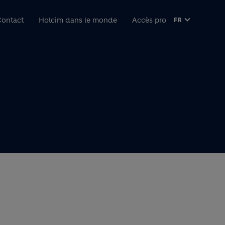
pal
ontact
Holcim dans le monde
Accès pro
FR