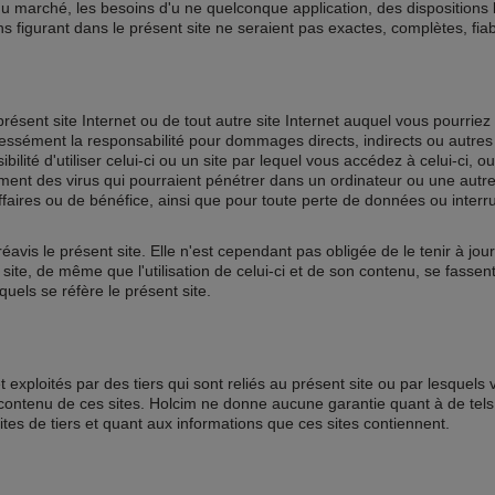
u marché, les besoins d'u ne quelconque application, des dispositions 
s figurant dans le présent site ne seraient pas exactes, complètes, fiab
 présent site Internet ou de tout autre site Internet auquel vous pourrie
ressément la responsabilité pour dommages directs, indirects ou autre
ibilité d'utiliser celui-ci ou un site par lequel vous accédez à celui-ci, o
ment des virus qui pourraient pénétrer dans un ordinateur ou une autre 
affaires ou de bénéfice, ainsi que pour toute perte de données ou interr
avis le présent site. Elle n'est cependant pas obligée de le tenir à jour
 site, de même que l'utilisation de celui-ci et de son contenu, se fassen
quels se réfère le présent site.
exploités par des tiers qui sont reliés au présent site ou par lesquels
contenu de ces sites. Holcim ne donne aucune garantie quant à de tels 
 sites de tiers et quant aux informations que ces sites contiennent.