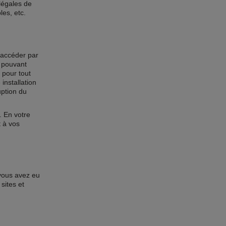
légales de
les, etc.
z accéder par
s pouvant
u pour tout
installation
uption du
. En votre
t à vos
 vous avez eu
sites et