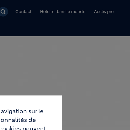
pal
Contact
Holcim dans le monde
Accès pro
avigation sur le
ionnalités de
s cookies peuvent