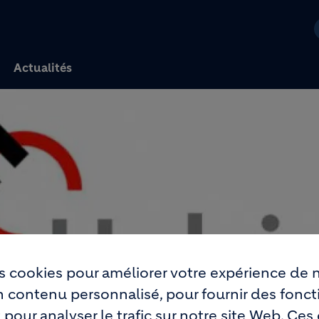
Aller au contenu princi
Actualités
s cookies pour améliorer votre expérience de n
rraroc : Entrez dans la famille des bétons à faible empreinte
un contenu personnalisé, pour fournir des fonct
 pour analyser le trafic sur notre site Web. Ce