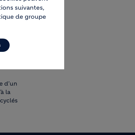
tions suivantes,
itique de groupe
s
ie d’un
à la
ecyclés