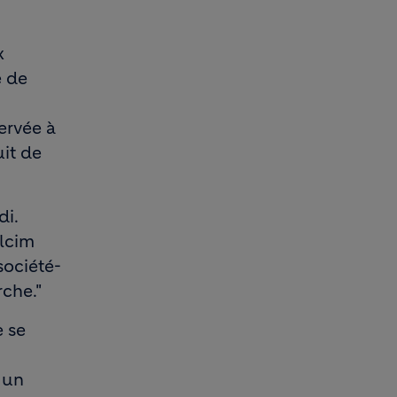
x
e de
ervée à
uit de
di.
olcim
société-
rche."
e se
 un