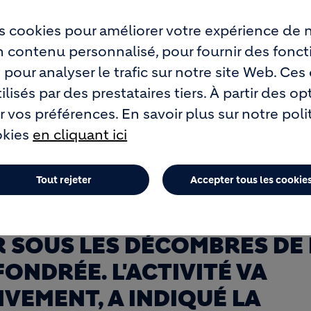
s cookies pour améliorer votre expérience de n
 LE DEUIL AVANT LA REP
un contenu personnalisé, pour fournir des fonct
 pour analyser le trafic sur notre site Web. Ce
CTIVITÉS À HOLCIM OBO
lisés par des prestataires tiers. À partir des op
 vos préférences. En savoir plus sur notre pol
okies
en cliquant ici
A CIMENTERIE HOLCIM À
Tout rejeter
Accepter tous les cookie
UNDI À 10H00, TEMPS DE
MOIRE DE LEUR COLLÈGUE
 SOUS LES DÉCOMBRES DE 
ONDRÉE. L'ACTIVITÉ VA
VEMENT, A INDIQUÉ LA