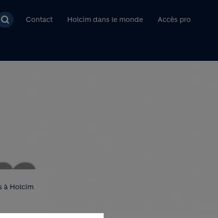
pal
Contact
Holcim dans le monde
Accès pro
és à Holcim