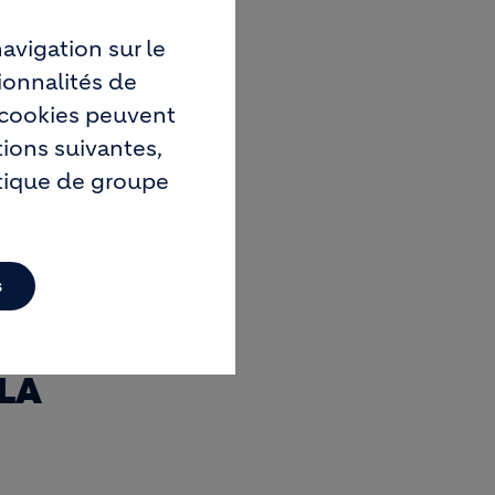
avigation sur le
RISE
ionnalités de
s cookies peuvent
URG
tions suivantes,
itique de groupe
s
LA