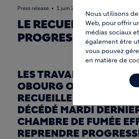
Press release
1 juin 2017
Nous utilisons de
LE RECUEILLEMENT ET
Web, pour offrir 
médias sociaux et
PROGRESSIVE DES A
également être uti
vous pouvez gérer
en matière de co
LES TRAVAILLEURS DE L
OBOURG ONT MARQUÉ, L
RECUEILLEMENT EN MÉ
DÉCÉDÉ MARDI DERNIER
CHAMBRE DE FUMÉE EFF
REPRENDRE PROGRESSI