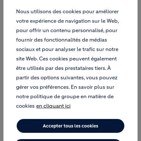
franchit ainsi une nouvelle étape dans son ambition
Nous utilisons des cookies pour améliorer
de devenir le leader mondial des solutions de
construction innovantes et durables.
votre expérience de navigation sur le Web,
pour offrir un contenu personnalisé, pour
Découvrez
ici
la gamme de produits de haute
fournir des fonctionnalités de médias
performance de Compaktuna : additifs pour
sociaux et pour analyser le trafic sur notre
mortiers et bétons, primaires, adhésifs, mortiers,
enduits et produits de finition.
site Web. Ces cookies peuvent également
être utilisés par des prestataires tiers. À
Apprenez-en davantage
ici
sur Cantillana et sa
partir des options suivantes, vous pouvez
considérable expérience dans le domaine des
gérer vos préférences. En savoir plus sur
mortiers, des adhésifs, de l'isolation des façades, de
la finition des façades et d'autres solutions de
notre politique de groupe en matière de
construction durable.
cookies
en cliquant ici
Accepter tous les cookies
Image