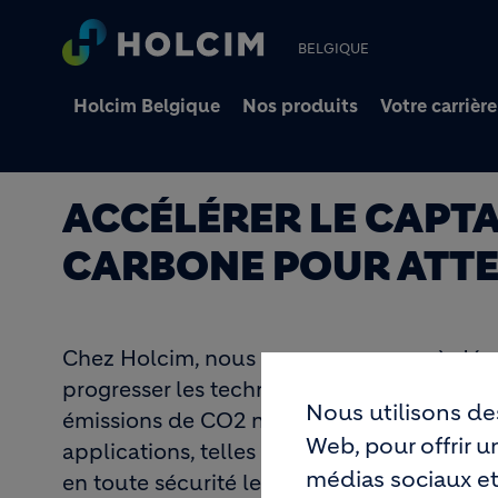
BELGIQUE
Holcim Belgique
Nos produits
Votre carrière
ACCÉLÉRER LE CAPTA
CARBONE POUR ATTE
Chez Holcim, nous nous engageons à décarb
progresser les technologies de capture, d'
Nous utilisons de
émissions de CO2 ne soient rejetées dans 
Web, pour offrir 
applications, telles que la production de
médias sociaux et
en toute sécurité les émissions de CO2 so