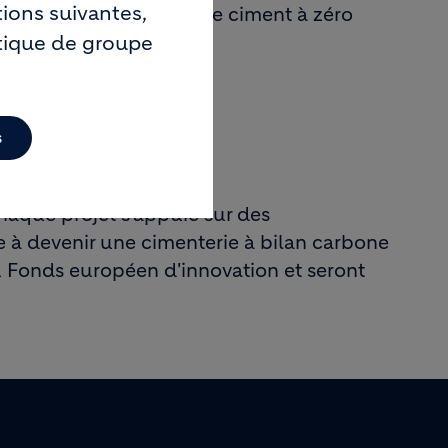
tions suivantes,
lopper la production de ciment à zéro
itique de groupe
s
Chaque projet s'appuie sur des
se à devenir une cimenterie à bilan carbone
u Fonds européen d'innovation et seront